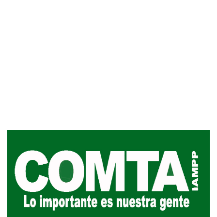
UTE hizo llamado laboral para
personas en situación de
discapacidad
03-08-2026