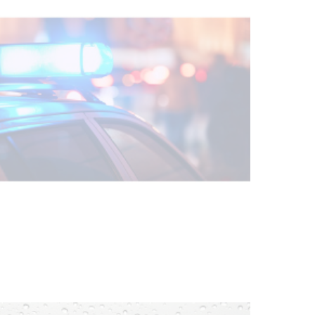
Villa Ansina
04-08-2026
NOTICIAS
Facultad de Artes llega a Durazno
con dos cursos de formación
03-08-2026
NOTICIAS