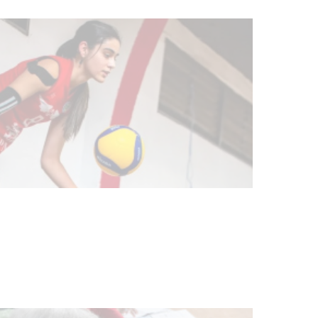
vacunación contra el
meningococo
03-08-2026
NOTICIAS
UTE hizo llamado laboral para
personas en situación de
discapacidad
03-08-2026
POLICIALES
Siniestro laboral con tiernizadora
de carne
01-08-2026