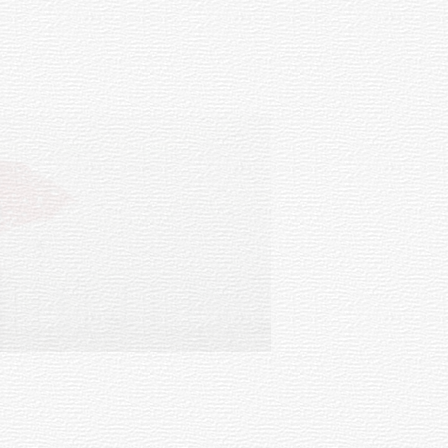
Facultad de Artes llega a Durazno
con dos cursos de formación
03-08-2026
NOTICIAS
Clases de Muai Thai en Complejo
Charrúa