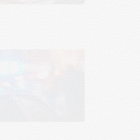
Investigación de policías de
Tacuarembó permitió recuperar en
Brasil una camioneta hurtada en
Villa Ansina
04-08-2026
NOTICIAS