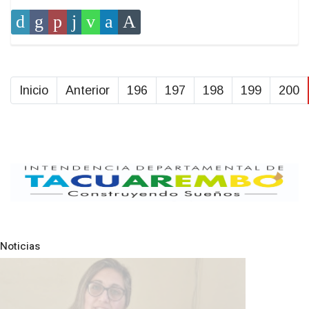
Inicio
Anterior
196
197
198
199
200
Noticias
Pre
N
POLICIALES