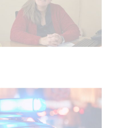
Investigación de policías de
Tacuarembó permitió recuperar en
Brasil una camioneta hurtada en
Villa Ansina
04-08-2026
NOTICIAS