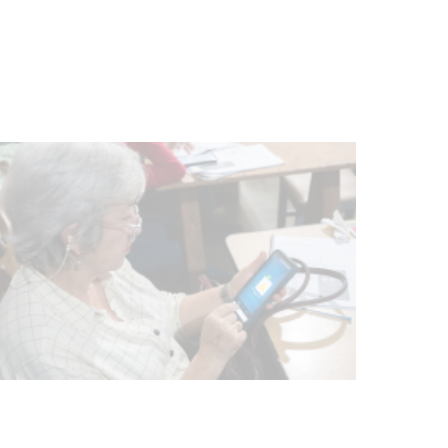
vacunación contra el
meningococo
03-08-2026
NOTICIAS
UTE hizo llamado laboral para
personas en situación de