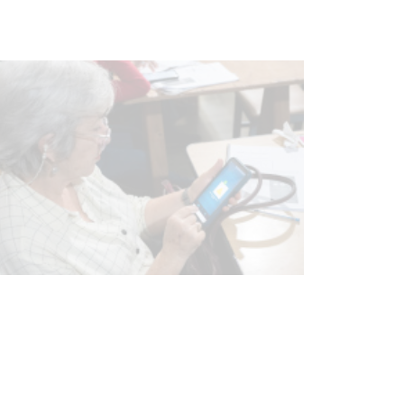
03-08-2026
NOTICIAS
UTE hizo llamado laboral para
personas en situación de
discapacidad
03-08-2026
POLICIALES