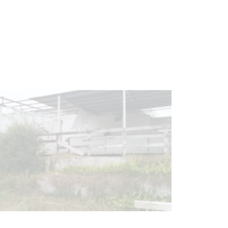
Clases de Muai Thai en Complejo
Charrúa
03-08-2026
NOTICIAS
Turismo accesible para personas
con discapacidad y adultos