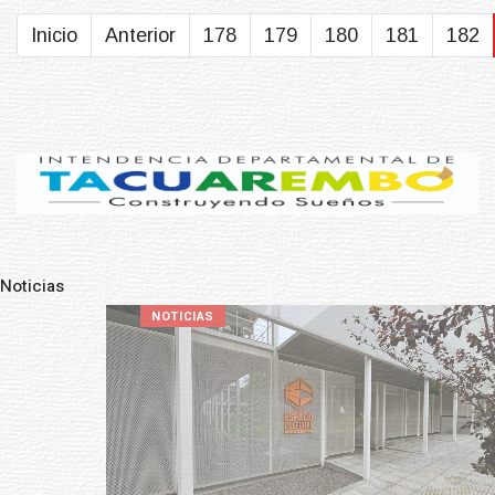
Inicio
Anterior
178
179
180
181
182
Noticias
Pre
N
NOTICIAS