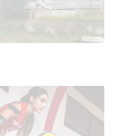
Turismo accesible para personas
con discapacidad y adultos
mayores
03-08-2026
NOTICIAS
Actualización sobre la agenda de
vacunación contra el
meningococo
03-08-2026
NOTICIAS