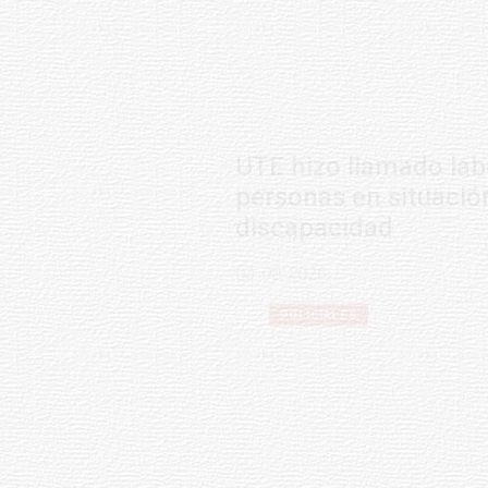
UTE hizo llamado laboral para
personas en situación de
discapacidad
03-08-2026
POLICIALES