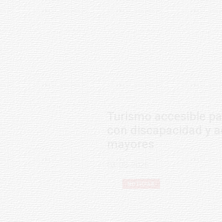
Turismo accesible para personas
con discapacidad y adultos
mayores
03-08-2026
NOTICIAS