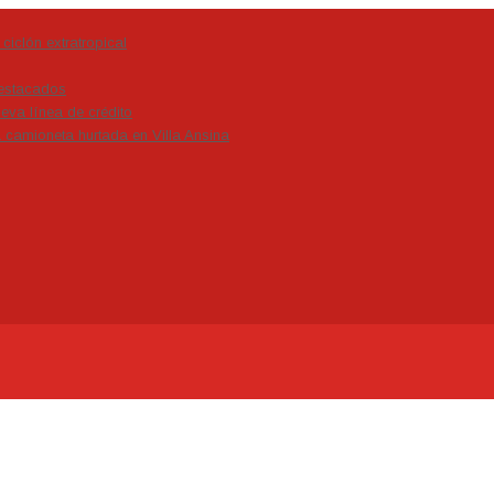
ciclón extratropical
estacados
eva línea de crédito
a camioneta hurtada en Villa Ansina