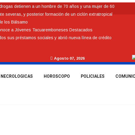
idrogas detienen a un hombre de 70 años y una mujer de 60
 severas, y posterior formación de un ciclón extratropical
de los Bálsamo
conoce a Jóvenes Tacuaremboneses Destacados
odos sus préstamos sociales y abrió nueva línea de crédito
Agosto 07, 2026
NECROLOGICAS
HOROSCOPO
POLICIALES
COMUNI