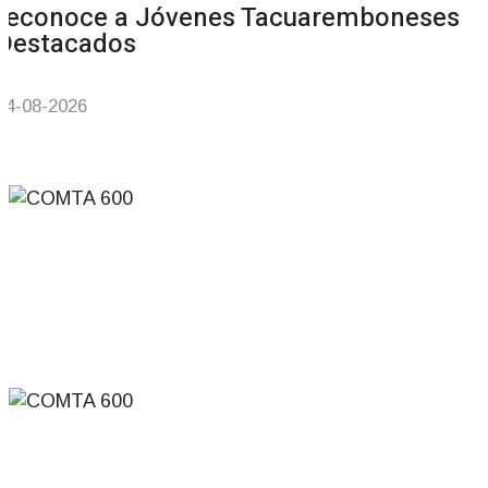
reconoce a Jóvenes Tacuaremboneses
Destacados
04-08-2026