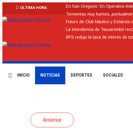
En San Gregorio: En Operativo Ant
ÚLTIMA HORA:
Tormentas muy fuertes, puntualmente
Futuro de Club Náutico y Estancia 
La Intendencia de Tacuarembó re
BPS redujo la tasa de interés de t
INICIO
NOTICIAS
DEPORTES
SOCIALES
Anterior