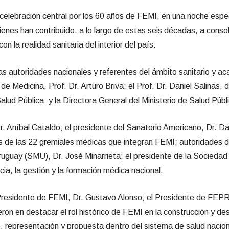
celebración central por los 60 años de FEMI, en una noche espe
uienes han contribuido, a lo largo de estas seis décadas, a cons
 la realidad sanitaria del interior del país.
 autoridades nacionales y referentes del ámbito sanitario y aca
e Medicina, Prof. Dr. Arturo Briva; el Prof. Dr. Daniel Salinas, 
alud Pública; y la Directora General del Ministerio de Salud Públ
 Aníbal Cataldo; el presidente del Sanatorio Americano, Dr. Da
gentes de las 22 gremiales médicas que integran FEMI; autoridad
ruguay (SMU), Dr. José Minarrieta; el presidente de la Sociedad
cia, la gestión y la formación médica nacional.
 Presidente de FEMI, Dr. Gustavo Alonso; el Presidente de FEPRE
ron en destacar el rol histórico de FEMI en la construcción y desa
, representación y propuesta dentro del sistema de salud nacion