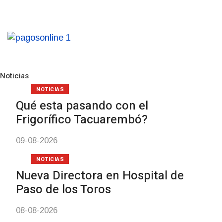
Noticias
Pre
N