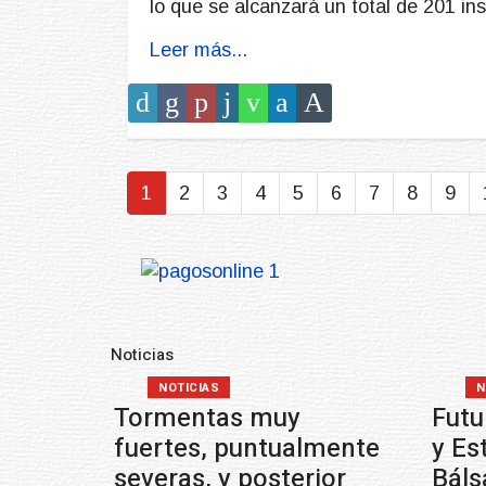
lo que se alcanzará un total de 201 in
Leer más...
1
2
3
4
5
6
7
8
9
Noticias