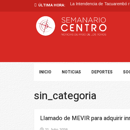
La Intendencia de Tacuarembó
ÚLTIMA HORA:
BPS redujo la tasa de interés d
Investigación de policías de Ta
Villa Ansina
Tormentas muy fuertes, puntualme
INICIO
NOTICIAS
DEPORTES
SO
sin_categoria
Llamado de MEVIR para adquirir i
21 Julio 2026