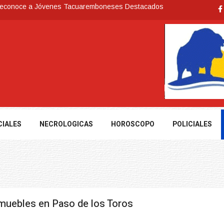
 reconoce a Jóvenes Tacuaremboneses Destacados
e todos sus préstamos sociales y abrió nueva línea de crédito
cuarembó permitió recuperar en Brasil una camioneta hurtada en
nte severas, y posterior formación de un ciclón extratropical
CIALES
NECROLOGICAS
HOROSCOPO
POLICIALES
nmuebles en Paso de los Toros