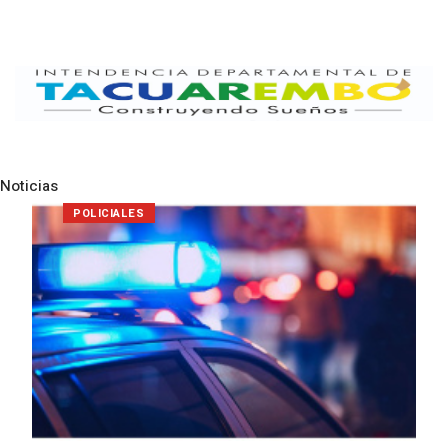
Noticias
Pre
N