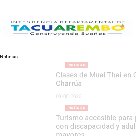
Noticias
Pre
N
NOTICIAS
Clases de Muai Thai en Complejo
Charrúa
03-08-2026
NOTICIAS
Turismo accesible para personas
con discapacidad y adultos
mayores