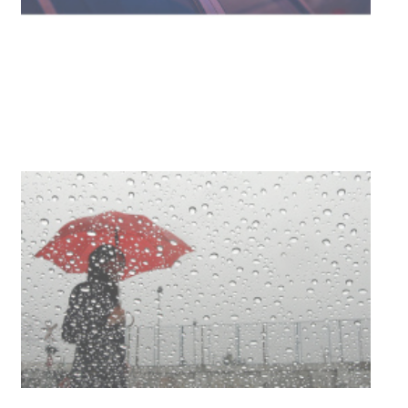
Facultad de Artes llega a Durazno
con dos cursos de formación
03-08-2026
NOTICIAS
Clases de Muai Thai en Complejo
Charrúa