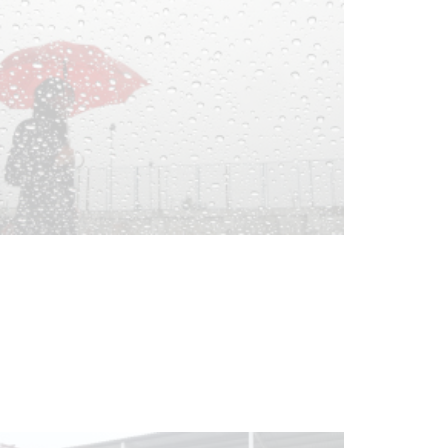
Clases de Muai Thai en Complejo
Charrúa
03-08-2026
NOTICIAS
Turismo accesible para personas
con discapacidad y adultos
mayores