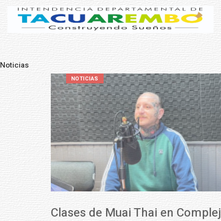
Noticias
Pre
N
NOTICIAS
Clases de Muai Thai en Complejo