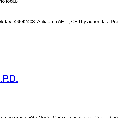
o local.-
efax: 46642403. Afiliada a AEFI, CETI y adherida a Prev
.P.D.
su hermana: Rita Murúa Correa, sus nietos: César Pinón,