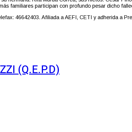
s familiares participan con profundo pesar dicho fallec
efax: 46642403. Afiliada a AEFI, CETI y adherida a Prev
I (Q.E.P.D)