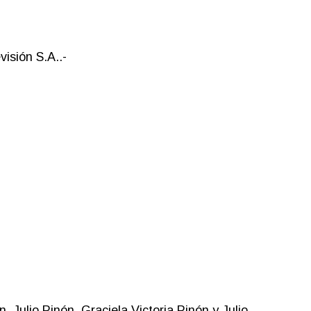
isión S.A..-
 Julio Pinón, Graciela Victoria Pinón y Julio