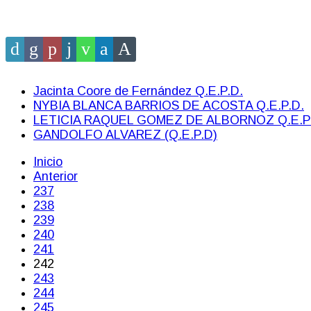
Jacinta Coore de Fernández Q.E.P.D.
NYBIA BLANCA BARRIOS DE ACOSTA Q.E.P.D.
LETICIA RAQUEL GOMEZ DE ALBORNOZ Q.E.P
GANDOLFO ALVAREZ (Q.E.P.D)
Inicio
Anterior
237
238
239
240
241
242
243
244
245