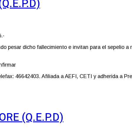
Q.E.P.D)
.-
do pesar dicho fallecimiento e invitan para el sepelio a
nfirmar
efax: 46642403. Afiliada a AEFI, CETI y adherida a Prev
E (Q.E.P.D)