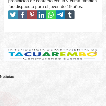
prohibición de contacto con la víctima también
fue dispuesta para el joven de 19 años.
Noticias
Pre
N
NOTICIAS