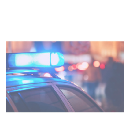
Investigación de policías de
Tacuarembó permitió recuperar en
Brasil una camioneta hurtada en
Villa Ansina
04-08-2026
NOTICIAS
Facultad de Artes llega a Durazno