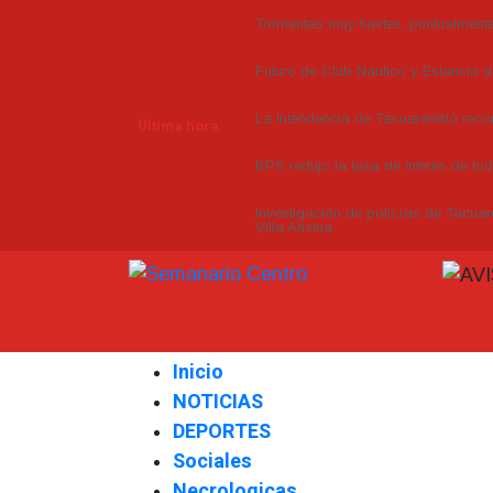
Tormentas muy fuertes, puntualmente 
Futuro de Club Náutico y Estancia 
La Intendencia de Tacuarembó re
Última hora:
BPS redujo la tasa de interés de to
Investigación de policías de Tacuar
Villa Ansina
Inicio
NOTICIAS
DEPORTES
Sociales
Necrologicas