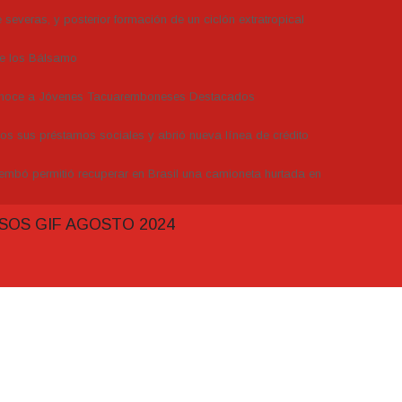
severas, y posterior formación de un ciclón extratropical
de los Bálsamo
conoce a Jóvenes Tacuaremboneses Destacados
dos sus préstamos sociales y abrió nueva línea de crédito
embó permitió recuperar en Brasil una camioneta hurtada en