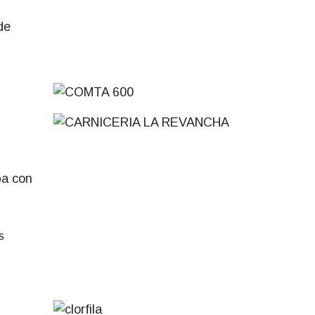
de
pa con
s