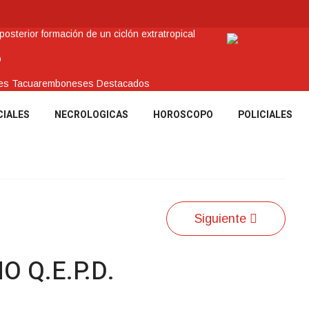
sterior formación de un ciclón extratropical
o
enes Tacuaremboneses Destacados
amos sociales y abrió nueva línea de crédito
CIALES
NECROLOGICAS
HOROSCOPO
POLICIALES
 recuperar en Brasil una camioneta hurtada en Villa Ansina
Siguiente
 Q.E.P.D.