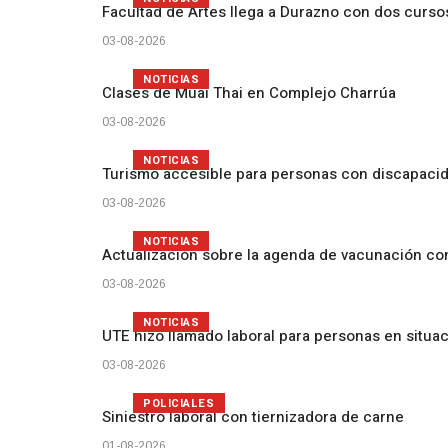
Facultad de Artes llega a Durazno con dos curs
03-08-2026
NOTICIAS
Clases de Muai Thai en Complejo Charrúa
03-08-2026
NOTICIAS
Turismo accesible para personas con discapacid
03-08-2026
NOTICIAS
Actualización sobre la agenda de vacunación c
03-08-2026
NOTICIAS
UTE hizo llamado laboral para personas en situa
03-08-2026
POLICIALES
Siniestro laboral con tiernizadora de carne
01-08-2026