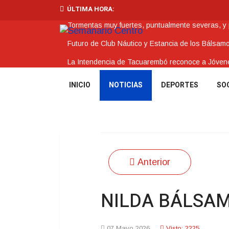
ÚLTIMA HORA:
Tormentas muy fuertes, puntualmente severas, y po
Futuro de Club Náutico y Estancia de los Bálsam
La Intendencia de Tacuarembó reconoce a Jóv
BPS redujo la tasa de interés de todos sus prést
INICIO
NOTICIAS
DEPORTES
SO
Investigación de policías de Tacuarembó permitió
Anterior
NILDA BÁLSAMO
07 Mayo 2026
Visto: 2225