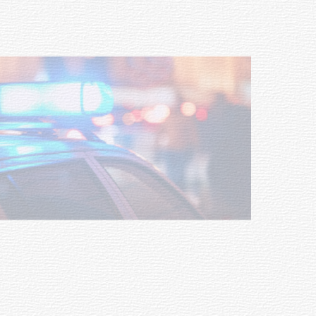
Tacuarembó permitió recuperar en
Brasil una camioneta hurtada en
Villa Ansina
04-08-2026
NOTICIAS
Facultad de Artes llega a Durazno
con dos cursos de formación