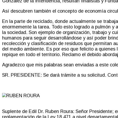
González de la Intendencia, resultan finalistas y
Funda
Así descubren también el concepto de economía circul
En la parte de reciclado, donde actualmente se trabaj
enormemente la tarea. Todo esto logrado a pulmón y a
la sociedad. Son ejemplo de organización, trabajo y c
humanos para seguir desarrollándose y así poder brind
recolección y clasificación de residuos que permitan a
del medio ambiente. Es por eso que felicito a quienes 
repique en todo el territorio. Reclamo el debido aborda
Agradezco que mis palabras sean enviadas a este cole
SR. PRESIDENTE:
Se dará trámite a su solicitud. Cont
Suplente de Edil Dr. Ruben Roura:
Señor Presidente
;
en
reglamentación de la Ley 18.471 a nivel departamental