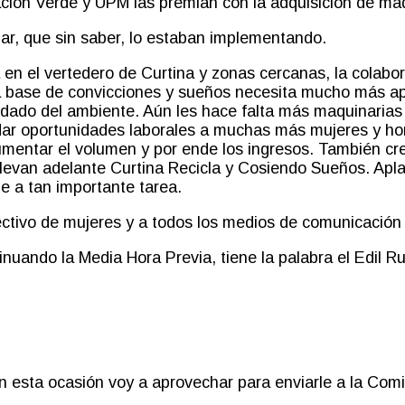
ción Verde
y
UPM
las premian con la adquisición de má
ar
,
que sin saber
,
lo estaban implementando.
a en el vertedero de
Curtina
y zonas cercanas, la colabor
 base de convicciones y sueños necesita mucho más apoy
uidado del ambiente. Aún les hace falta más maquinarias
ar oportunidades laborales a muchas más mujeres y homb
umentar el volumen y por ende los ingresos. También cre
llevan adelante Curtina Recicla y Cosiendo Sueños. Apla
je a tan importante tarea.
ctivo de mujeres y a todos los medios de comunicació
inuando la Media Hora Previa, tiene la palabra el Edil 
 esta ocasión voy a aprovechar para enviarle a la Comi
.