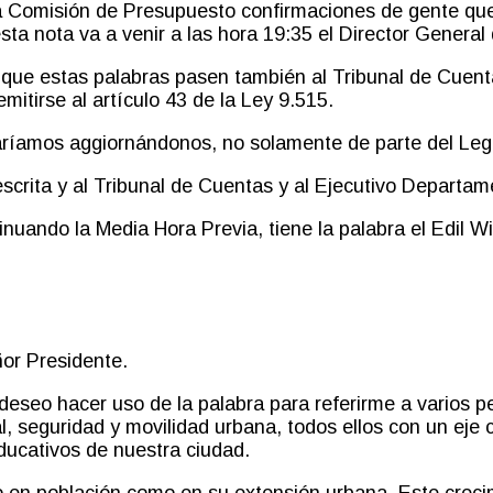
la Comisión de Presupuesto confirmaciones de gente que
sta nota va a venir a las hora 19:35 el Director Genera
y que estas palabras pasen también al Tribunal de Cuen
itirse al artículo 43 de la Ley 9.515.
taríamos
a
ggi
ornándonos
, no solamente de parte del Leg
escrita y al Tribunal de Cuentas y al Ejecutivo Departa
inuando la Media Hora Previa, tiene la palabra el Edil 
or Presidente.
 deseo hacer uso de la palabra para referirme a varios
al, seguridad y movilidad urbana, todos ellos con un eje
educativos de nuestra ciudad.
en población como en su extensión urbana. Este crecimi