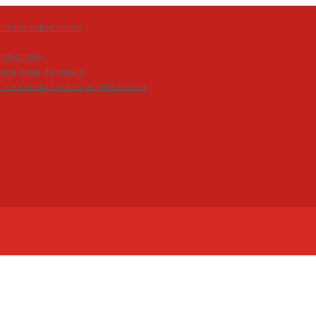
ciclón extratropical
estacados
eva línea de crédito
a camioneta hurtada en Villa Ansina