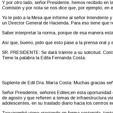
Y por otro lado
, señor Presidente, hemos recibido en 
Comisión y por nota se nos dice que
,
por ejemplo, en e
Yo le pido a la Mesa que informe al señor Intendente 
un Director General de Hacienda. Para eso tiene que rem
Saber interpretar la norma, porque de esa manera es
Así que
,
bueno, pido que esto pase a la prensa oral y 
SR. PRESIDENTE:
Se dará trámite a su solicitud. Cont
Tiene la palabra la Edila Fernanda Costa.
Suplente de Edil Dra. María Costa:
Muchas gracias señ
Señor Presidente, señores Ediles
;
e
n esta oportunidad
de agosto y que refieren a temas de infraestructura vi
adolescentes
,
en su traslado diario hacia los centros 
Tacuarembó viene creciendo en forma sostenida, tanto 