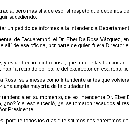
cracia, pero más allá de eso, al respeto que debemos 
guir sucediendo.
citar un pedido de informes a la Intendencia Departamen
mental de Tacuarembó, el Dr. Eber Da Rosa Vázquez
,
en 
 allí de esa oficina
,
por parte de quien fuera Director 
 y es un hecho bochornoso, que una de las funcionarias
, hab
r
ía recibido por parte del ex
director en esa reparti
 Da Rosa, seis meses como Intendente antes que volvier
or una amplia mayoría de la ciudadanía.
 Intendencia en su momento
,
del ex Intendente Dr. Eber 
o, ¿no? Y si eso sucedió, ¿si se tomaron recaudos al res
eñor Presidente
.
es
,
porque todos los días que salimos nos enteramos de