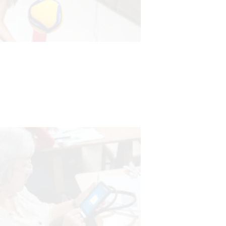
Actualización sobre la agenda de
vacunación contra el
meningococo
03-08-2026
NOTICIAS