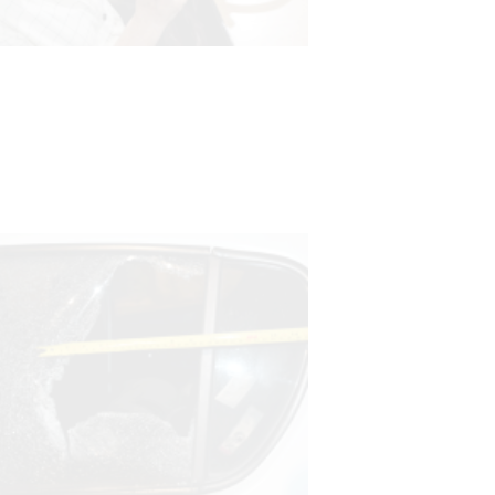
UTE hizo llamado laboral para
personas en situación de
discapacidad
03-08-2026
POLICIALES