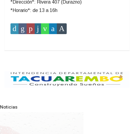
*Dirección*: Rivera 407 (Durazno)
*Horario*: de 13 a 16h
Noticias
Pre
N
NOTICIAS