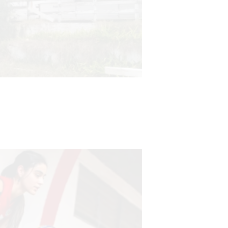
Turismo accesible para personas
con discapacidad y adultos
mayores
03-08-2026
NOTICIAS