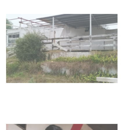
03-08-2026
NOTICIAS
UTE hizo llamado laboral para
personas en situación de
discapacidad
03-08-2026
POLICIALES
Siniestro laboral con tiernizadora
de carne
01-08-2026