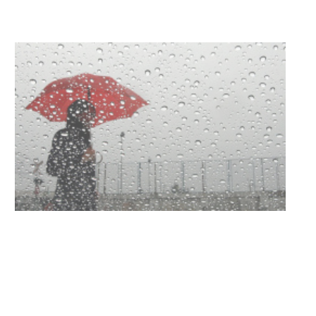
NOTICIAS
Clases de Muai Thai en Complejo
Charrúa
03-08-2026
NOTICIAS
Turismo accesible para personas
con discapacidad y adultos
mayores
03-08-2026
NOTICIAS
Actualización sobre la agenda de
vacunación contra el
meningococo