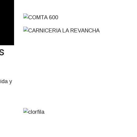
s
ida y
.