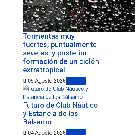
Tormentas muy
fuertes, puntualmente
severas, y posterior
formación de un ciclón
extratropical
Noticias
05 Agosto 2026
Futuro de Club Náutico
y Estancia de los
Bálsamo
Noticias
04 Agosto 2026