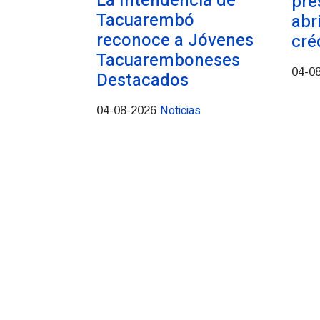
La Intendencia de
pré
Tacuarembó
abr
reconoce a Jóvenes
cré
Tacuaremboneses
04-0
Destacados
Noticias
04-08-2026