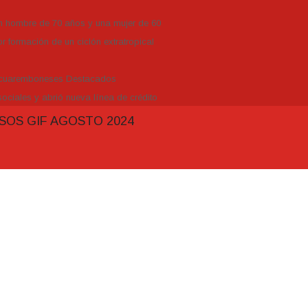
un hombre de 70 años y una mujer de 60
r formación de un ciclón extratropical
Tacuaremboneses Destacados
ociales y abrió nueva línea de crédito