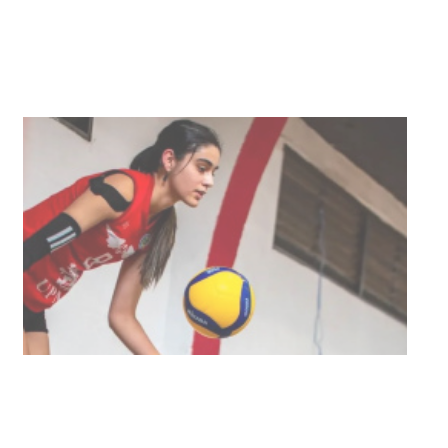
NOTICIAS
UTE hizo llamado laboral para
personas en situación de
discapacidad
03-08-2026
POLICIALES
Siniestro laboral con tiernizadora
de carne
01-08-2026
NOTICIAS
Inauguran Destacamento de la
Republicana en Durazno
31-07-2026