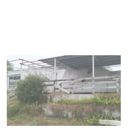
Clases de Muai Thai en Complejo
Charrúa
03-08-2026
NOTICIAS
Turismo accesible para personas
con discapacidad y adultos
mayores
03-08-2026
NOTICIAS
Actualización sobre la agenda de
vacunación contra el
meningococo
03-08-2026