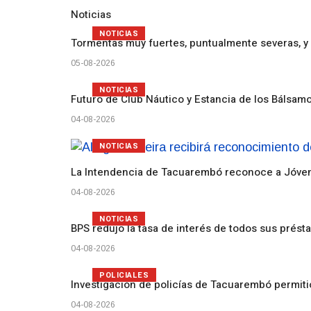
Noticias
NOTICIAS
Tormentas muy fuertes, puntualmente severas, y 
05-08-2026
NOTICIAS
Futuro de Club Náutico y Estancia de los Bálsam
04-08-2026
NOTICIAS
La Intendencia de Tacuarembó reconoce a Jóv
04-08-2026
NOTICIAS
BPS redujo la tasa de interés de todos sus prést
04-08-2026
POLICIALES
Investigación de policías de Tacuarembó permiti
04-08-2026