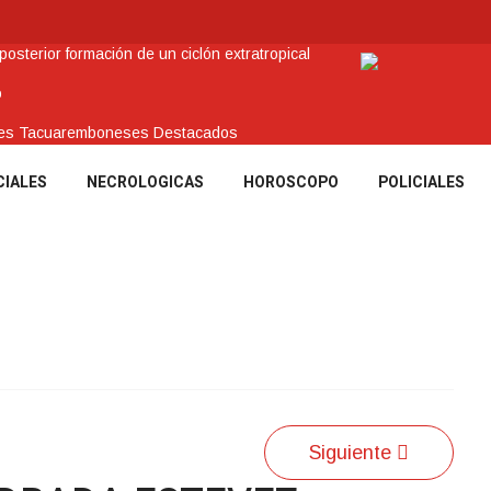
sterior formación de un ciclón extratropical
o
enes Tacuaremboneses Destacados
amos sociales y abrió nueva línea de crédito
CIALES
NECROLOGICAS
HOROSCOPO
POLICIALES
 recuperar en Brasil una camioneta hurtada en Villa Ansina
Siguiente