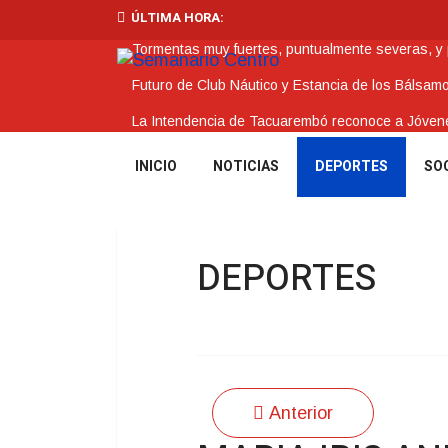
ÚLTIMA HORA:
Tormentas muy fuertes, puntualmente severas, y po
Futuro de Club Náutico y Estancia de los Bálsam
La Intendencia de Tacuarembó reconoce a Jóv
BPS redujo la tasa de interés de todos sus prést
INICIO
NOTICIAS
DEPORTES
SO
Investigación de policías de Tacuarembó permitió
DEPORTES
Anterior