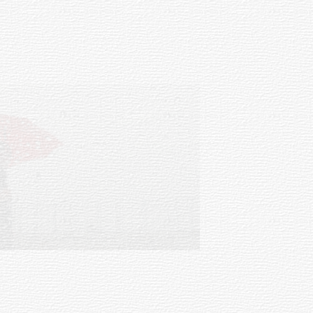
Facultad de Artes llega a Durazno
con dos cursos de formación
03-08-2026
NOTICIAS
Clases de Muai Thai en Complejo
Charrúa