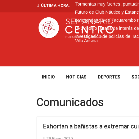
Tormentas muy fuertes, puntualme
ÚLTIMA HORA:
Futuro de Club Náutico y Estanc
La Intendencia de Tacuarembó
BPS redujo la tasa de interés d
Investigación de policías de Ta
Villa Ansina
INICIO
NOTICIAS
DEPORTES
SO
Comunicados
Exhortan a bañistas a extremar cu
29 Enero 2019