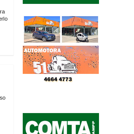
ra
erlo
aso