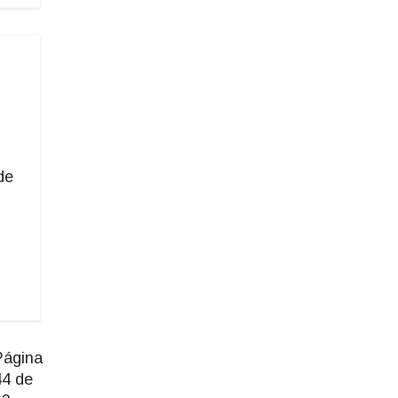
de
Página
44 de