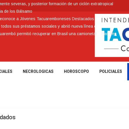
nte severas, y posterior formación de un ciclón extratropical
ia de los Bálsamo
 reconoce a Jóvenes Tacuaremboneses Destacados
e todos sus préstamos sociales y abrió nueva línea de crédito
cuarembó permitió recuperar en Brasil una camioneta hurtada en
CIALES
NECROLOGICAS
HOROSCOPO
POLICIALES
idados