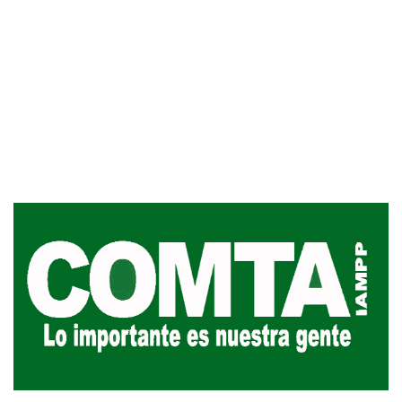
Inauguran Destacamento de la
Republicana en Durazno
31-07-2026