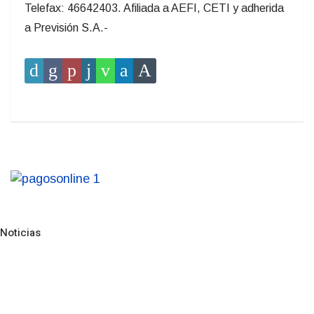
Telefax: 46642403. Afiliada a AEFI, CETI y adherida
a Previsión S.A.-
Noticias
Pre
N
NOTICIAS