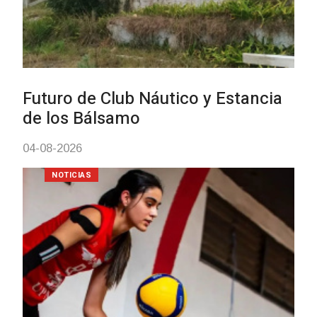
Turismo accesible para personas
con discapacidad y adultos
mayores
03-08-2026
NOTICIAS
Actualización sobre la agenda de
vacunación contra el
meningococo
03-08-2026
NOTICIAS