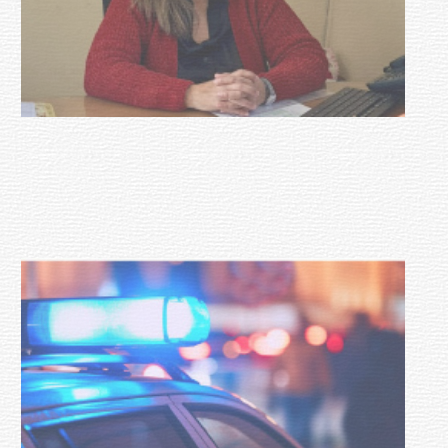
Investigación de policías de
Tacuarembó permitió recuperar en
Brasil una camioneta hurtada en
Villa Ansina
04-08-2026
NOTICIAS