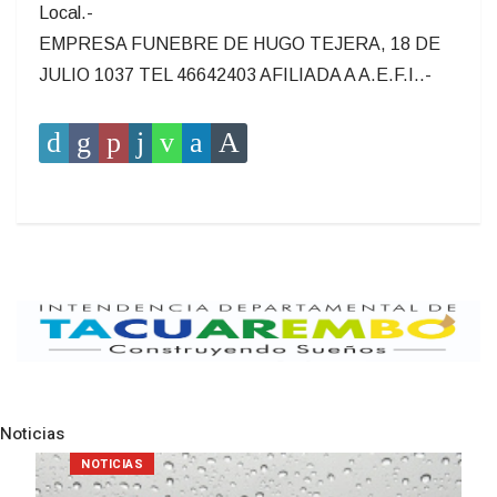
Local.-
EMPRESA FUNEBRE DE HUGO TEJERA, 18 DE
JULIO 1037 TEL 46642403 AFILIADA A A.E.F.I..-
Noticias
Pre
N
NOTICIAS