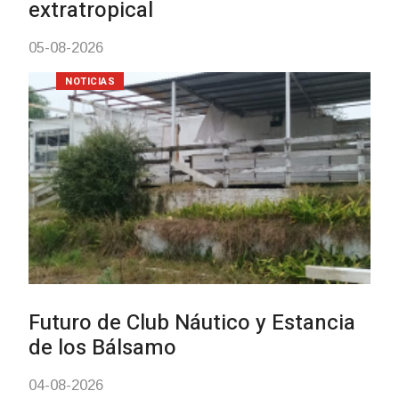
vacunación contra el
meningococo
03-08-2026
NOTICIAS
UTE hizo llamado laboral
personas en situación de
discapacidad
03-08-2026
POLICIALES