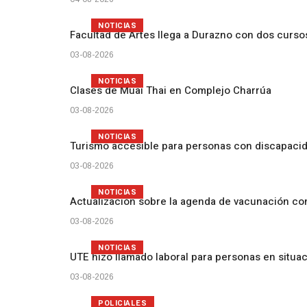
NOTICIAS
Facultad de Artes llega a Durazno con dos curs
03-08-2026
NOTICIAS
Clases de Muai Thai en Complejo Charrúa
03-08-2026
NOTICIAS
Turismo accesible para personas con discapacid
03-08-2026
NOTICIAS
Actualización sobre la agenda de vacunación c
03-08-2026
NOTICIAS
UTE hizo llamado laboral para personas en situa
03-08-2026
POLICIALES