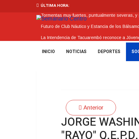
ÚLTIMA HORA:
Tormentas muy fuertes, puntualmente severas, y po
Futuro de Club Náutico y Estancia de los Bálsam
La Intendencia de Tacuarembó reconoce a Jóv
BPS redujo la tasa de interés de todos sus prést
INICIO
NOTICIAS
DEPORTES
SO
Investigación de policías de Tacuarembó permitió
Anterior
JORGE WASHI
"RAYO" Q.E.P.D.