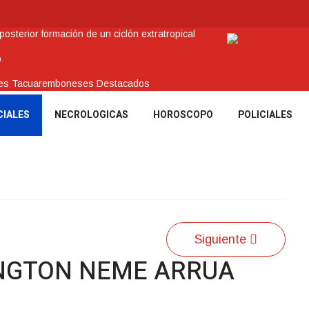
sterior formación de un ciclón extratropical
o
enes Tacuaremboneses Destacados
amos sociales y abrió nueva línea de crédito
CIALES
NECROLOGICAS
HOROSCOPO
POLICIALES
 recuperar en Brasil una camioneta hurtada en Villa Ansina
Siguiente
NGTON NEME ARRUA