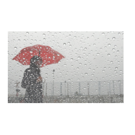
Facultad de Artes llega a Durazno
con dos cursos de formación
03-08-2026
NOTICIAS
Clases de Muai Thai en Complejo
Charrúa