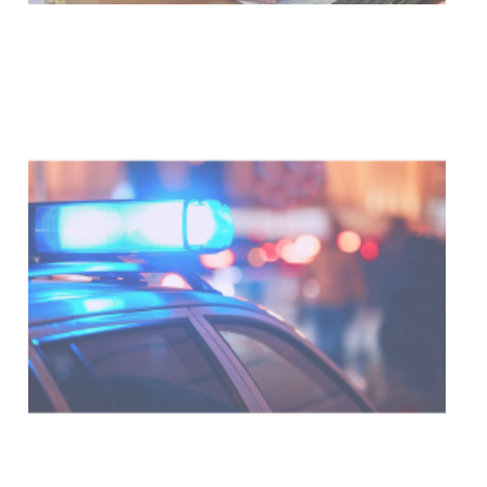
Investigación de policías de
Tacuarembó permitió recuperar en
Brasil una camioneta hurtada en
Villa Ansina
04-08-2026
NOTICIAS