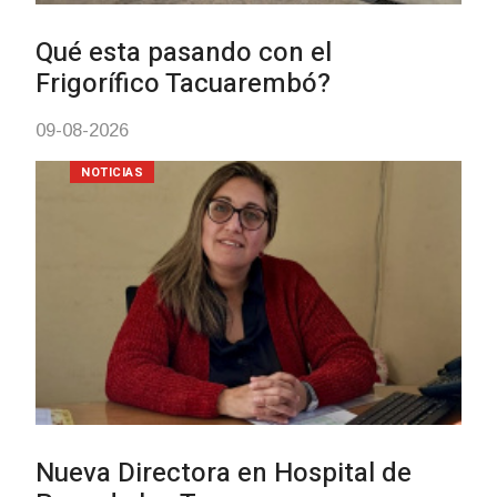
BPS redujo la tasa d
todos sus préstamos
abrió nueva línea de
04-08-2026
POLICIALES
Investigación de pol
Tacuarembó permiti
Brasil una camionet
Villa Ansina
04-08-2026
NOTICIAS