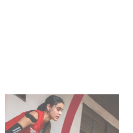
03-08-2026
NOTICIAS
Actualización sobre la agenda de
vacunación contra el
meningococo
03-08-2026
NOTICIAS
UTE hizo llamado laboral para
personas en situación de
discapacidad
03-08-2026
POLICIALES
Siniestro laboral con tiernizadora