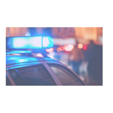
Investigación de policías de
Tacuarembó permitió recuperar en
Brasil una camioneta hurtada en
Villa Ansina
04-08-2026
NOTICIAS
Facultad de Artes llega a Durazno