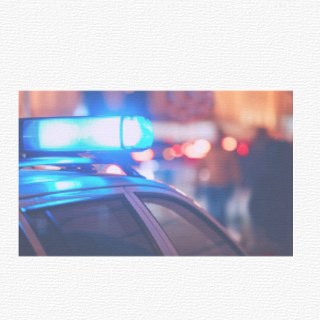
Investigación de policías de
Tacuarembó permitió recuperar en
Brasil una camioneta hurtada en
Villa Ansina
04-08-2026
NOTICIAS
Facultad de Artes llega a Durazno