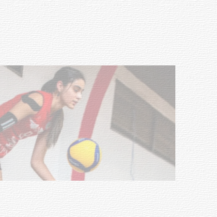
con discapacidad y adultos
mayores
03-08-2026
NOTICIAS
Actualización sobre la agenda de
vacunación contra el
meningococo