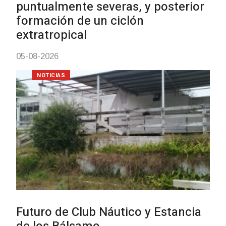
Charrúa
03-08-2026
NOTICIAS
Turismo accesible para personas
con discapacidad y adultos
mayores
03-08-2026
NOTICIAS
Actualización sobre la agenda de
vacunación contra el
meningococo
03-08-2026
NOTICIAS