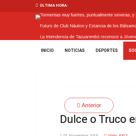
ÚLTIMA HORA:
Tormentas muy fuertes, puntualmente severas, y po
Futuro de Club Náutico y Estancia de los Bálsam
La Intendencia de Tacuarembó reconoce a Jóv
BPS redujo la tasa de interés de todos sus prést
INICIO
NOTICIAS
DEPORTES
SO
Investigación de policías de Tacuarembó permitió
Anterior
Dulce o Truco e
01 Noviembre 2016
Visto: 6413