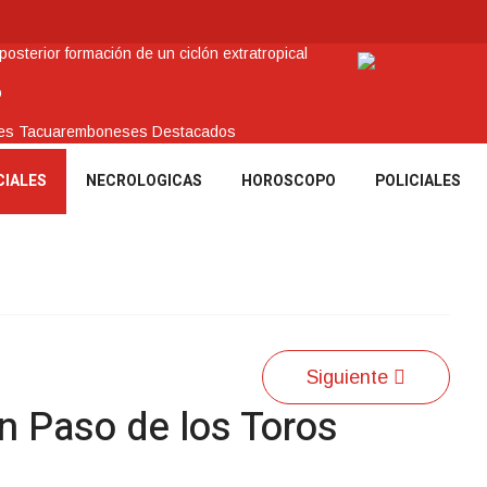
sterior formación de un ciclón extratropical
o
enes Tacuaremboneses Destacados
amos sociales y abrió nueva línea de crédito
CIALES
NECROLOGICAS
HOROSCOPO
POLICIALES
 recuperar en Brasil una camioneta hurtada en Villa Ansina
Siguiente
n Paso de los Toros