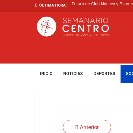
Futuro de Club Náutico y Estanc
ÚLTIMA HORA:
La Intendencia de Tacuarembó
BPS redujo la tasa de interés d
Investigación de policías de Ta
Villa Ansina
Tormentas muy fuertes, puntualme
INICIO
NOTICIAS
DEPORTES
SO
Anterior