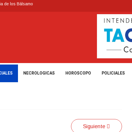
ia de los Bálsamo
 reconoce a Jóvenes Tacuaremboneses Destacados
e todos sus préstamos sociales y abrió nueva línea de crédito
cuarembó permitió recuperar en Brasil una camioneta hurtada en
nte severas, y posterior formación de un ciclón extratropical
CIALES
NECROLOGICAS
HOROSCOPO
POLICIALES
Siguiente