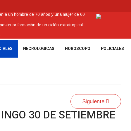
nen a un hombre de 70 años y una mujer de 60
sterior formación de un ciclón extratropical
o
enes Tacuaremboneses Destacados
CIALES
NECROLOGICAS
HOROSCOPO
POLICIALES
amos sociales y abrió nueva línea de crédito
Siguiente
INGO 30 DE SETIEMBRE