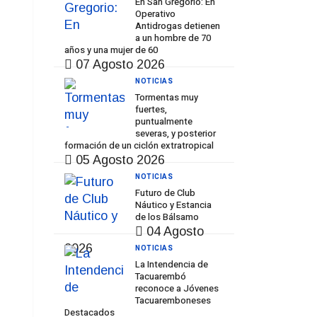
En San Gregorio: En
Operativo
Antidrogas detienen
a un hombre de 70
años y una mujer de 60
07 Agosto 2026
NOTICIAS
Tormentas muy
fuertes,
puntualmente
severas, y posterior
formación de un ciclón extratropical
05 Agosto 2026
NOTICIAS
Futuro de Club
Náutico y Estancia
de los Bálsamo
04 Agosto
2026
NOTICIAS
La Intendencia de
Tacuarembó
reconoce a Jóvenes
Tacuaremboneses
Destacados