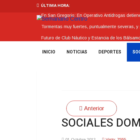
ÚLTIMA HORA:
En San Gregorio: En Operativo Antidrogas detie
Tormentas muy fuertes, puntualmente severas, y po
Futuro de Club Náutico y Estancia de los Bálsam
La Intendencia de Tacuarembó reconoce a Jóv
INICIO
NOTICIAS
DEPORTES
SO
BPS redujo la tasa de interés de todos sus prést
Anterior
SOCIALES DOM
01 Octubre 2012
Visto: 7555