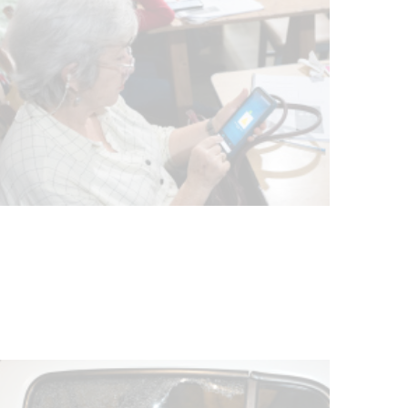
UTE hizo llamado laboral para
personas en situación de
discapacidad
03-08-2026
POLICIALES
Siniestro laboral con tiernizadora
de carne
01-08-2026