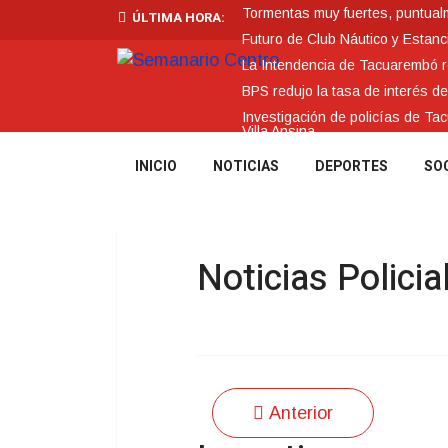
Tormentas muy fuertes, puntualme
ÚLTIMA HORA:
Futuro de Club Náutico y Estanc
La Intendencia de Tacuarembó
BPS redujo la tasa de interés d
Investigación de policías de Ta
Villa Ansina
INICIO
NOTICIAS
DEPORTES
SO
Noticias Policia
Anterior