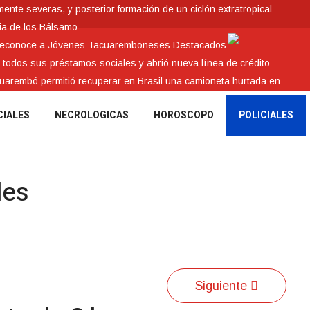
nte severas, y posterior formación de un ciclón extratropical
ia de los Bálsamo
 reconoce a Jóvenes Tacuaremboneses Destacados
e todos sus préstamos sociales y abrió nueva línea de crédito
cuarembó permitió recuperar en Brasil una camioneta hurtada en
CIALES
NECROLOGICAS
HOROSCOPO
POLICIALES
les
Siguiente